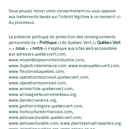
Vous pouvez retirer votre consentement ou vous opposer
aux traitements basés sur l’intérêt légitime à ce moment-ci
du processus.
La présente politique de protection des renseignements
personnels (la «
Politique
») de Québec Vert, («
Québec Vert
», «
nous
», «
notre
») s’applique aux sites web accessibles
aux adresses quebecvert.com,
www.ensemblepournotreindustrie.com,
www.dujardindansmavie.com, www.expoquebecvert.com,
www.fleuronsduquebec.com,
www.operationtournesol.quebecvert.com,
www.operationtournesol.com,
www.arroserfute.quebecvert.com,
www.arrosageeteconomiedeau.org,
www.banderiveraine.org,
www.gestionintegree.quebecvert.com,
www.horticultureenfrancais.com,
www.pelousedurable.quebecvert.com,
www.pelousedurable.com, www.plantesenvahissantes.org,
www.irrigationquebec.org, www.apanq.qc.ca,